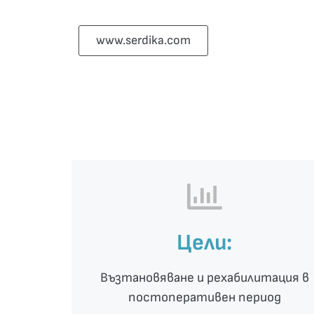
www.serdika.com
Цели:
Възтановяване и рехабилитация в
постоперативен период