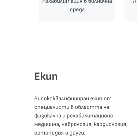
Рехабилитация в болнична
Л
среда
Екип
Висококвалифициран екип от
специалисти в областта на
физикална и рехабилитациона
медицина, неврология, кардиология,
ортопедия и други.