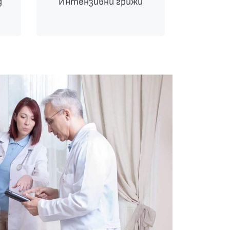
д
Интензивни грижи