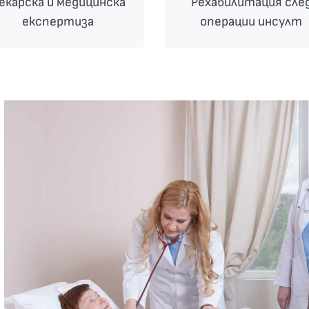
екарска и медицинска
Рехабилитация сле
експертиза
операции инсулт